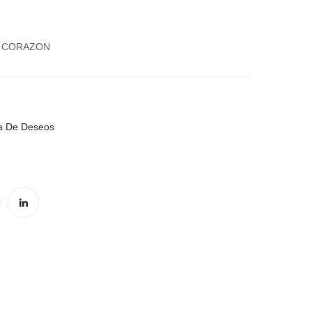
INFINITO
Blanco
E CORAZON
ta De Deseos