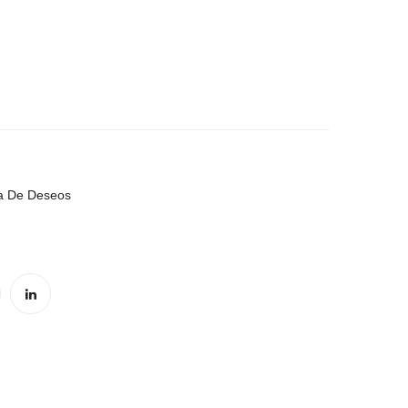
ENVEJECIDO
COLORES
2
(BISUTERIA)
ta De Deseos