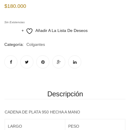
PEQUEÑA
VOLU
$
180.000
Sin Existencias
Añadir A La Lista De Deseos
Compare
Categoría:
Colgantes
Descripción
CADENA DE PLATA 950 HECHA A MANO
LARGO
PESO