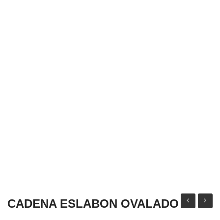
CONTACTO
TÉRMINOS Y CONDICIONES
CADENA ESLABON OVALADO
FLOR
CORA