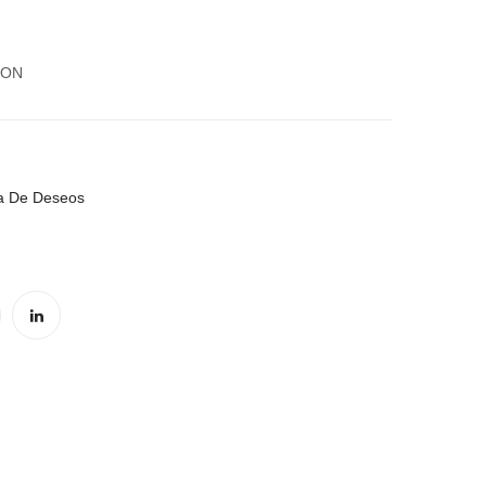
MARTILLADO
2
CORAZONES
ZON
ta De Deseos